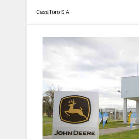
Pasar
al
CasaToro S.A
contenido
principal