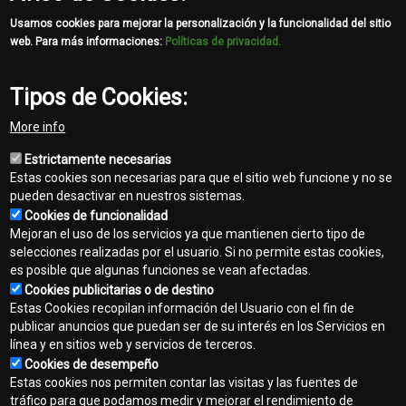
trata de trenes de
rodaje, todo lo que
Usamos cookies para mejorar la personalización y la funcionalidad del sitio
necesita recordar
web. Para más informaciones:
Políticas de privacidad.
es: John Deere los
construye mejor y
Tipos de Cookies:
John Deere los
respalda mejor.
More info
Leer más
Estrictamente necesarias
Estas cookies son necesarias para que el sitio web funcione y no se
pueden desactivar en nuestros sistemas.
Cookies de funcionalidad
Mejoran el uso de los servicios ya que mantienen cierto tipo de
selecciones realizadas por el usuario. Si no permite estas cookies,
es posible que algunas funciones se vean afectadas.
Cookies publicitarias o de destino
Estas Cookies recopilan información del Usuario con el fin de
publicar anuncios que puedan ser de su interés en los Servicios en
línea y en sitios web y servicios de terceros.
Contacto
Cookies de desempeño
Footer
Estas cookies nos permiten contar las visitas y las fuentes de
Mapa del sitio
tráfico para que podamos medir y mejorar el rendimiento de