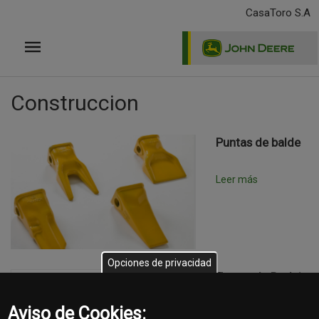
Pasar
CasaToro S.A
al
contenido
principal
Construccion
Puntas de balde
Leer más
Opciones de privacidad
Trenes de Rodaje
La verdad honesta
es que cuando se
Aviso de Cookies: