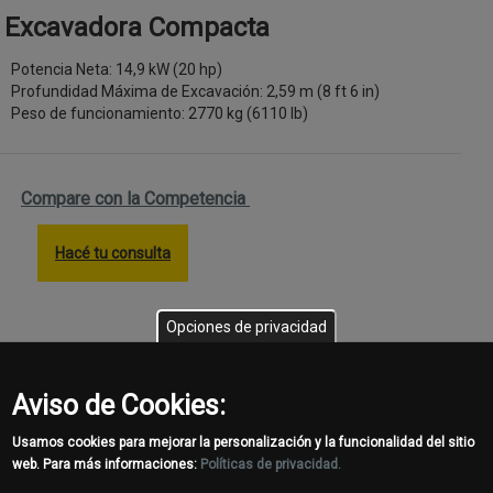
Excavadora Compacta
Potencia Neta: 14,9 kW (20 hp)
Profundidad Máxima de Excavación: 2,59 m (8 ft 6 in)
Peso de funcionamiento: 2770 kg (6110 lb)
Compare con la Competencia
Hacé tu consulta
Opciones de privacidad
Las especificaciones se basan en la información publicada en el
Aviso de Cookies:
momento de la publicación. Las especificaciones están sujetas a
cambios sin previo aviso. La configuración real de la máquina
Usamos cookies para mejorar la personalización y la funcionalidad del sitio
puede ser distinta a la imagen. No todos los modelos están
web. Para más informaciones:
Políticas de privacidad.
disponibles en todos los países.