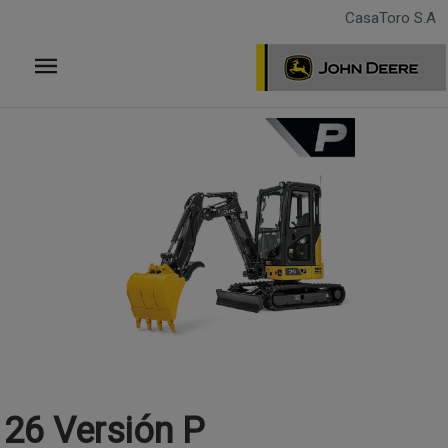
Pasar
CasaToro S.A
al
contenido
principal
26 Versión P