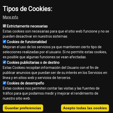
*A partir del 1 de junio de 2018, se aplica a compras de nuevas
Tipos de Cookies:
minicargadoras, cargadoras con oruga compactas y excavadoras
compactas John Deere de John Deere o distribuidores
More info
autorizados de John Deere. La garantía caduca dos años después
de la fecha del recibo de entrega o después de 2000 horas de
Estrictamente necesarias
funcionamiento de la máquina, lo que ocurra primero. Oferta
Estas cookies son necesarias para que el sitio web funcione y no se
válida únicamente en los concesionarios participantes. Pueden
pueden desactivar en nuestros sistemas.
regir algunas restricciones. Consulte al concesionario para obtener
Cookies de funcionalidad
los detalles completos.
Mejoran el uso de los servicios ya que mantienen cierto tipo de
template-
selecciones realizadas por el usuario. Si no permite estas cookies,
construction
es posible que algunas funciones se vean afectadas.
Cookies publicitarias o de destino
Contacto
Estas Cookies recopilan información del Usuario con el fin de
Footer
publicar anuncios que puedan ser de su interés en los Servicios en
Mapa del sitio
línea y en sitios web y servicios de terceros.
menu
Cookies de desempeño
Normas de privacidad
Estas cookies nos permiten contar las visitas y las fuentes de
tráfico para que podamos medir y mejorar el rendimiento de
Aviso legal
nuestro sitio web.
Copyright © 2026 - CasaToro S.A. Todos los derechos reservados.
Guardar preferencias
Acepto todas las cookies