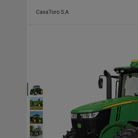
Pasar
al
CasaToro S.A
contenido
principal