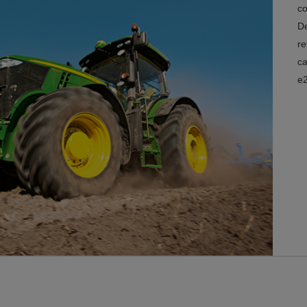
co
De
re
ca
e