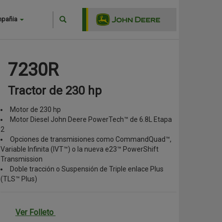
Search
mpañia
Buscar
7230R
Tractor de 230 hp
Motor de 230 hp
Motor Diesel John Deere PowerTech™ de 6.8L Etapa
2
Opciones de transmisiones como CommandQuad™,
Variable Infinita (IVT™) o la nueva e23™ PowerShift
Transmission
Doble tracción o Suspensión de Triple enlace Plus
(TLS™ Plus)
Ver Folleto