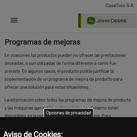
Pasar
CasaToro S.A
al
contenido
principal
Programas de mejoras
En ocasiones los productos pueden no ofrecer las prestaciones
deseadas, o son utilizadas de forma diferente a como fue
previsto. En algunos casos, el producto podría justificar la
implementación de un programa de mejora de producto para
ofrecer una solución para estas situaciones.
La información sobre todos los programas de mejora de producto
y las máquinas que están contempladas en el mismo están
Opciones de privacidad
disponibles en la red de distribuidores John Deere. Para
comprobar si tu producto está incluido en algunos de estos
programas, contactá a tu distribuidor.
Aviso de Cookies: