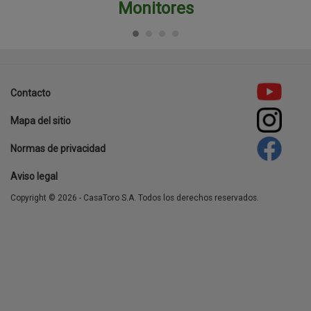
Monitores​
template-
agro
Contacto
Footer
Mapa del sitio
menu
Normas de privacidad
Aviso legal
Copyright © 2026 - CasaToro S.A. Todos los derechos reservados.