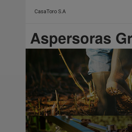
Pasar
al
CasaToro S.A
contenido
principal
Aspersoras G