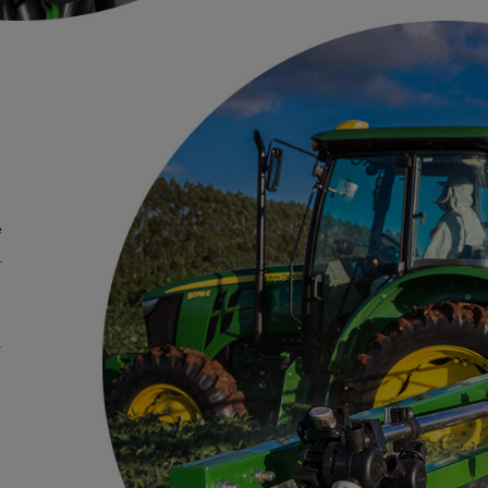
e
.
a