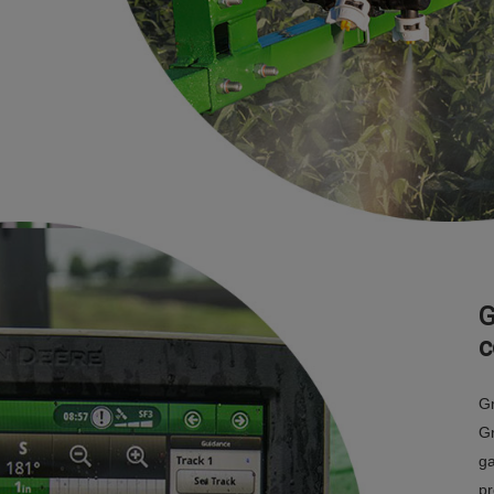
G
c
Gr
Gr
ga
pr