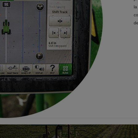
la
co
de