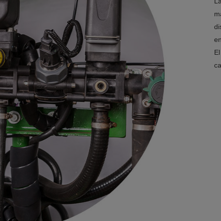
La
ma
di
en
El
ca