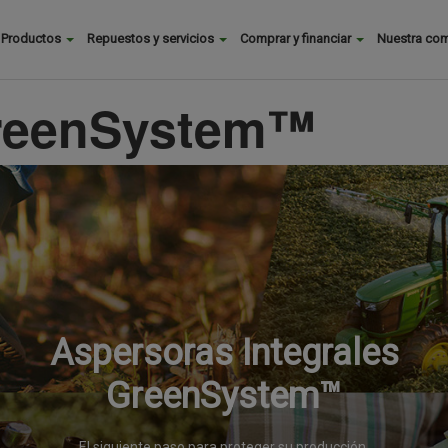
Buscar
Productos
Repuestos y servicios
Comprar y financiar
Nuestra co
Main
menu
reenSystem™
Aspersoras Integrales
GreenSystem™
El siguiente paso para proteger su producción.