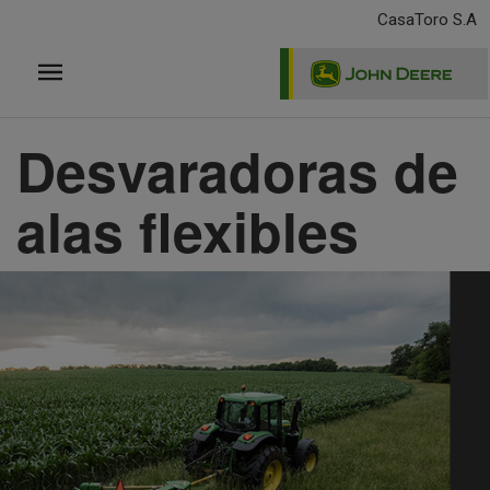
Pasar
CasaToro S.A
al
contenido
principal
Desvaradoras de
alas flexibles