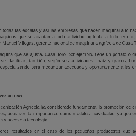
en todas las escalas y así las empresas que hacen maquinaria lo ha
quinas que se adaptan a toda actividad agrícola, a todo terreno,
 Manuel Villegas, gerente nacional de maquinaria agrícola de Casa T
uina que se ajusta. Casa Toro, por ejemplo, tiene un portafolio de
e clasifican, también, según sus actividades: maíz y granos, hort
rla especializando para mecanizar adecuada y oportunamente a las 
izar su uso
ecanización Agrícola ha considerado fundamental la promoción de 
vos, pues son tan importantes como modelos individuales, ya que 
n y acceso a tecnología.
ejores resultados en el caso de los pequeños productores que a