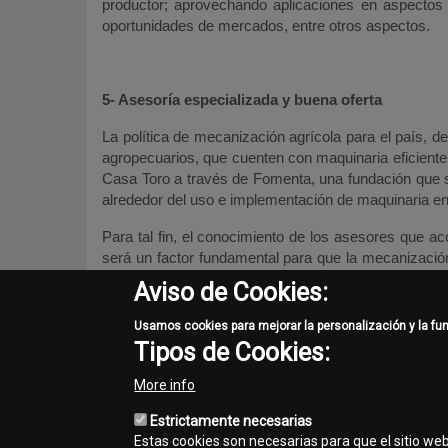
productor; aprovechando aplicaciones en aspectos co
oportunidades de mercados, entre otros aspectos.
5- Asesoría especializada y buena oferta
La política de mecanización agrícola para el país, 
agropecuarios, que cuenten con maquinaria eficiente y
Casa Toro a través de Fomenta, una fundación que s
alrededor del uso e implementación de maquinaria en
Para tal fin, el conocimiento de los asesores que 
será un factor fundamental para que la mecanizació
permita disfrutar de todos los beneficios que pueda br
Aviso de Cookies:
Para el presidente de la SAC, “atender la deman
Usamos cookies para mejorar la personalización y la fu
mundiales, según la FAO, requiere de una Política d
Tipos de Cookies:
esperamos contribuir en el trabajo que actualmente a
afiliadas a la SAC”
More info
Estrictamente necesarias
Estas cookies son necesarias para que el sitio we