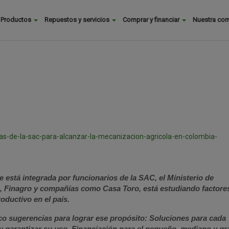
Buscar
Productos
Repuestos y servicios
Comprar y financiar
Nuestra co
Main
menu
as-de-la-sac-para-alcanzar-la-mecanizacion-agricola-en-colombia-
 está integrada por funcionarios de la SAC, el Ministerio de
), Finagro y compañías como Casa Toro, está estudiando factore
oductivo en el país.
nco sugerencias para lograr ese propósito: Soluciones para cada
 y garantizar su uso, Financiación para el pequeño, mediano y gr