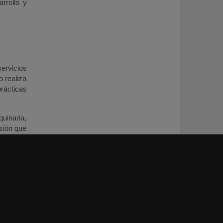
rrollo y
ervicios
o realiza
rácticas
uinaria,
sión que
espensas
r. A esto
r privado