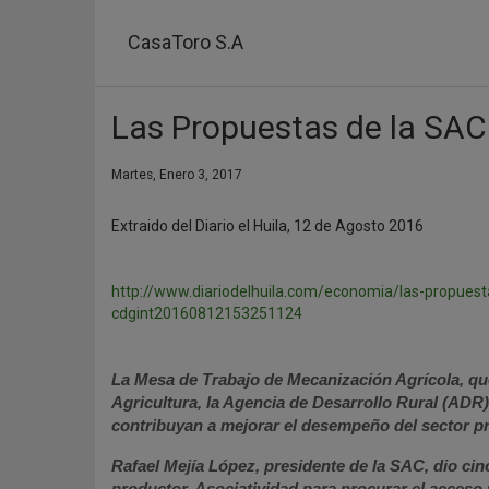
Pasar
al
CasaToro S.A
contenido
principal
Las Propuestas de la SAC
Martes, Enero 3, 2017
Extraido del Diario el Huila, 12 de Agosto 2016
http://www.diariodelhuila.com/economia/las-propuest
cdgint20160812153251124
La Mesa de Trabajo de Mecanización Agrícola, que
Agricultura, la Agencia de Desarrollo Rural (ADR
contribuyan a mejorar el desempeño del sector pr
Rafael Mejía López, presidente de la SAC, dio ci
productor, Asociatividad para procurar el acceso