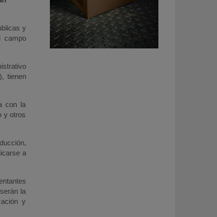
úblicas y
el campo
istrativo
, tienen
a con la
 y otros
ducción,
icarse a
entantes
serán la
zación y