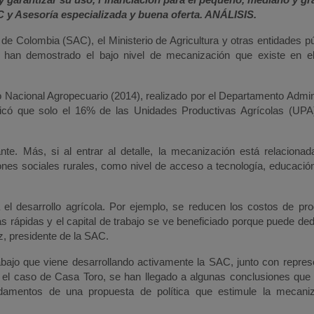
C y Asesoría especializada y buena oferta. ANÁLISIS.
de Colombia (SAC), el Ministerio de Agricultura y otras entidades p
or, han demostrado el bajo nivel de mecanización que existe en 
o Nacional Agropecuario (2014), realizado por el Departamento Admin
icó que solo el 16% de las Unidades Productivas Agrícolas (UPA)
e. Más, si al entrar al detalle, la mecanización está relacionad
ones sociales rurales, como nivel de acceso a tecnología, educación
 el desarrollo agrícola. Por ejemplo, se reducen los costos de pro
 rápidas y el capital de trabajo se ve beneficiado porque puede ded
z, presidente de la SAC.
abajo que viene desarrollando activamente la SAC, junto con repres
el caso de Casa Toro, se han llegado a algunas conclusiones que 
ndamentos de una propuesta de política que estimule la mecani