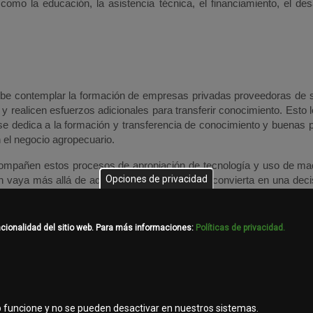
mo la educación, la asistencia técnica, el financiamiento, el desa
debe contemplar la formación de empresas privadas proveedoras de s
 realicen esfuerzos adicionales para transferir conocimiento. Esto l
e dedica a la formación y transferencia de conocimiento y buenas p
 el negocio agropecuario.
acompañen estos procesos de apropiación de tecnología y uso de maq
Opciones de privacidad
n vaya más allá de adquirir una máquina y se convierta en una deci
indar: productividad, rentabilidad y sostenibilidad del negocio
da de alimentos en unos años, y el llamado a ser una de las d
ncionalidad del sitio web. Para más informaciones:
Políticas de privacidad.
e Mecanización Agrícola contundente para la productividad del secto
delantamos junto al Ministerio de Agricultura y entidades del secto
b funcione y no se pueden desactivar en nuestros sistemas.