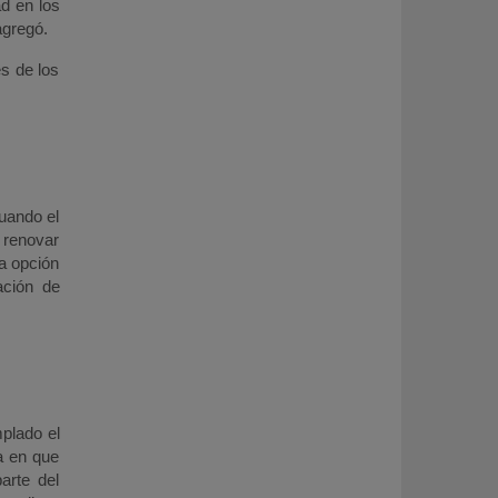
ad en los
agregó.
s de los
luando el
 renovar
a opción
ación de
mplado el
a en que
arte del