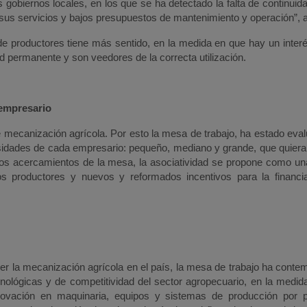
gobiernos locales, en los que se ha detectado la falta de continuid
 sus servicios y bajos presupuestos de mantenimiento y operación”, 
e productores tiene más sentido, en la medida en que hay un interé
 permanente y son veedores de la correcta utilización.
 empresario
e mecanización agrícola. Por esto la mesa de trabajo, ha estado eva
sidades de cada empresario: pequeño, mediano y grande, que quiera
ros acercamientos de la mesa, la asociatividad se propone como un
s productores y nuevos y reformados incentivos para la financi
ver la mecanización agrícola en el país, la mesa de trabajo ha conte
nológicas y de competitividad del sector agropecuario, en la medid
innovación en maquinaria, equipos y sistemas de producción por p