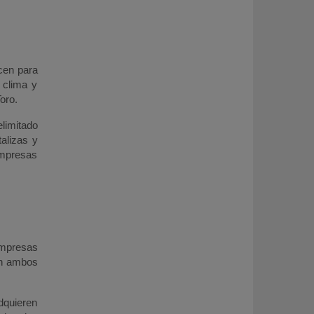
cen para
 clima y
oro.
limitado
alizas y
empresas
empresas
en ambos
dquieren